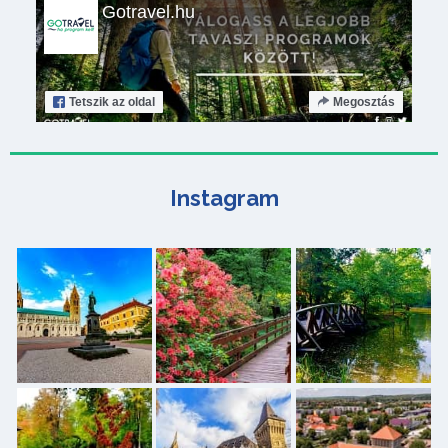
Gotravel.hu
Tetszik
az oldal
Megosztás
Instagram