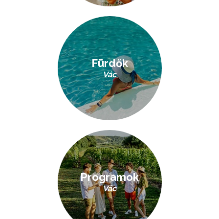
Fürdők
Vác
Programok
Vác