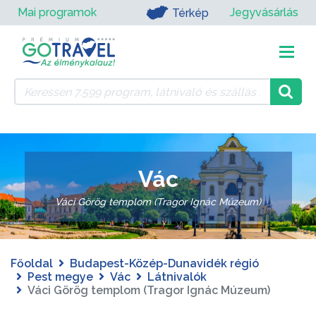
Mai programok
Jegyvásárlás
Térkép
Vác
Váci Görög templom (Tragor Ignác Múzeum)
Főoldal
Budapest-Közép-Dunavidék régió
Pest megye
Vác
Látnivalók
Váci Görög templom (Tragor Ignác Múzeum)