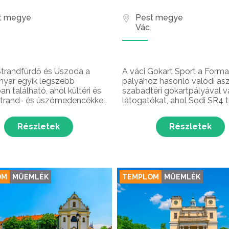
t megye
Pest megye
Vác
Strandfürdő és Uszoda a
A váci Gokart Sport a Forma
yar egyik legszebb
pályához hasonló valódi asz
n található, ahol kültéri és
szabadtéri gokartpályával vá
 strand- és úszómedencékkel,
látogatókat, ahol Sodi SR4 
finn és infraszaunákkal várják
felnőtt, gyerek, kétüléses é
atókat. A népszerű
gokartokkal is élvezheted a
Részletek
Részletek
lóhely fürdőjében
száguldás élményét. A 380
tos dunai panorámás
gokartpálya az ország egyik
an élvezhetjük a nyári
legbiztonságosabb ringje, a
rakat.
garantáltan élményekkel teli
gokart iskolával is várják a
OM
MŰEMLÉK
TEMPLOM
MŰEMLÉK
gyermekeket.