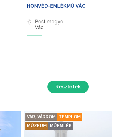
HONVÉD-EMLÉKMŰ VÁC
Pest megye
Vác
Részletek
VÁR, VÁRROM
TEMPLOM
MÚZEUM
MŰEMLÉK