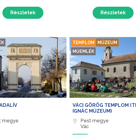
Részletek
Részletek
ÉK
TEMPLOM
MÚZEUM
MŰEMLÉK
IADALÍV
VÁCI GÖRÖG TEMPLOM (
IGNÁC MÚZEUM)
t megye
Pest megye
Vác