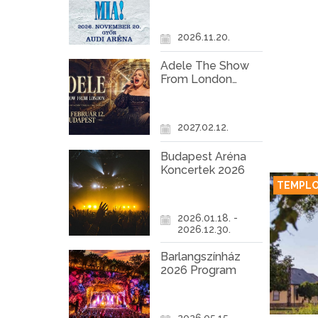
Győr
2026.11.20.
Adele The Show
From London
Koncert Budapest
2027
2027.02.12.
Budapest Aréna
Koncertek 2026
TEMPL
2026.01.18. -
2026.12.30.
Barlangszínház
2026 Program
2026.05.15. -