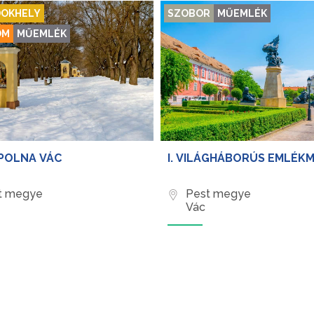
OKHELY
SZOBOR
MŰEMLÉK
OM
MŰEMLÉK
POLNA VÁC
I. VILÁGHÁBORÚS EMLÉK
t megye
Pest megye
Vác