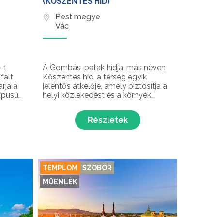
(KŐSZENTES HÍD)
Pest megye
Vác
-1
A Gombás-patak hídja, más néven
falt
Kőszentes híd, a térség egyik
rja a
jelentős átkelője, amely biztosítja a
típusú
helyi közlekedést és a környék
s verseny
településeinek összekapcsolását. A
híd nemcsak praktikus átkelő,
Részletek
 méteres
hanem a természet és a helyi
közösség kapcsolatának
hol egy
szimbóluma is.
 nyári
TEMPLOM
SZOBOR
MŰEMLÉK