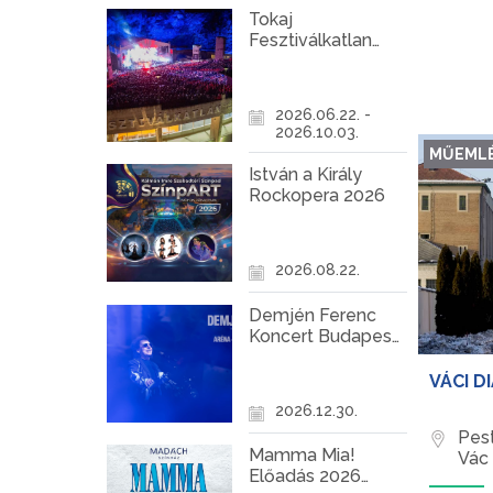
Tokaj
Fesztiválkatlan
programok 2026
2026.06.22. -
2026.10.03.
MŰEML
István a Király
Rockopera 2026
2026.08.22.
Demjén Ferenc
Koncert Budapest
2026
VÁCI D
2026.12.30.
Pes
Mamma Mia!
Vác
Előadás 2026