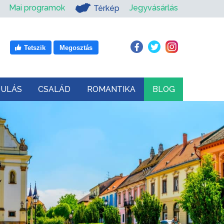
Mai programok
Jegyvásárlás
Térkép
Tetszik
Megosztás
DULÁS
CSALÁD
ROMANTIKA
BLOG