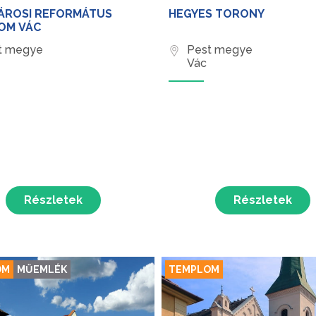
ÁROSI REFORMÁTUS
HEGYES TORONY
OM VÁC
t megye
Pest megye
Vác
Részletek
Részletek
OM
MŰEMLÉK
TEMPLOM