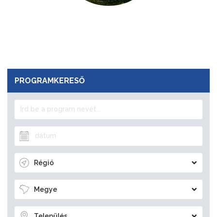
PROGRAMKERESŐ
Régió
Megye
Település