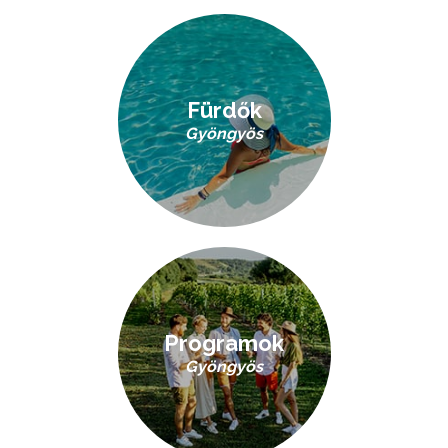
Fürdők
Gyöngyös
Programok
Gyöngyös