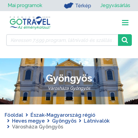
Mai programok
Jegyvásárlás
Térkép
Gyöngyös
Városháza Gyöngyös
Főoldal
Észak-Magyarország régió
Heves megye
Gyöngyös
Látnivalók
Városháza Gyöngyös