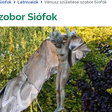
Siófok
Látnivalók
Vénusz születése szobor Siófok
zobor Siófok