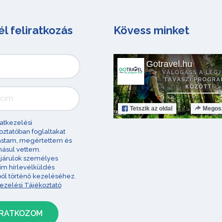
él feliratkozás
Kövess minket
Gotravel.hu
Tetszik
az oldal
Megos
atkezelési
oztatóban foglaltakat
astam, megértettem és
ásul vettem.
járulok személyes
im hírlevélküldés
ból történő kezeléséhez.
ezelési Tájékoztató