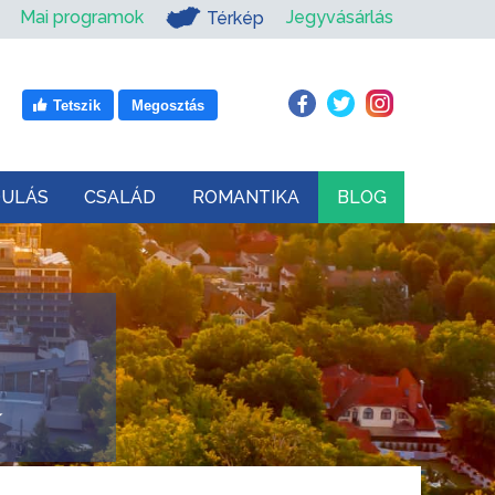
Mai programok
Jegyvásárlás
Térkép
Tetszik
Megosztás
DULÁS
CSALÁD
ROMANTIKA
BLOG