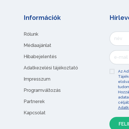
Információk
Hírlev
Rólunk
Médiaajánlat
Hibabejelentés
Adatkezelési tájékoztató
Az Ad
Tájék
Impresszum
elolv
tudom
Programváltozás
Hozzá
adata
Partnerek
céljá
Adatk
Kapcsolat