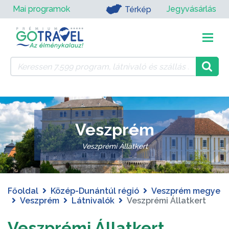
Mai programok
Jegyvásárlás
Térkép
Veszprém
Veszprémi Állatkert
Főoldal
Közép-Dunántúl régió
Veszprém megye
Veszprém
Látnivalók
Veszprémi Állatkert
Veszprémi Állatkert