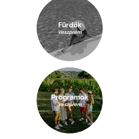
Fürdők
Veszprém
Programok
Veszprém