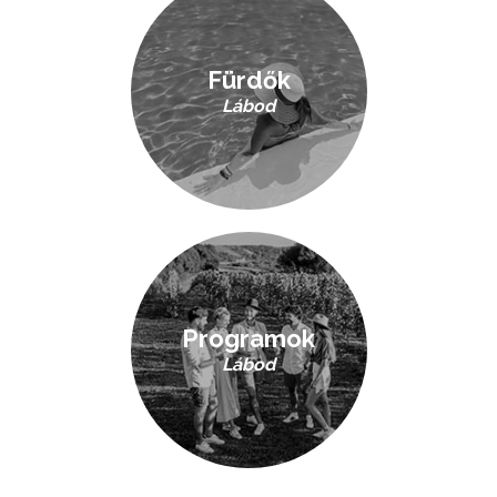
Fürdők
Lábod
Programok
Lábod