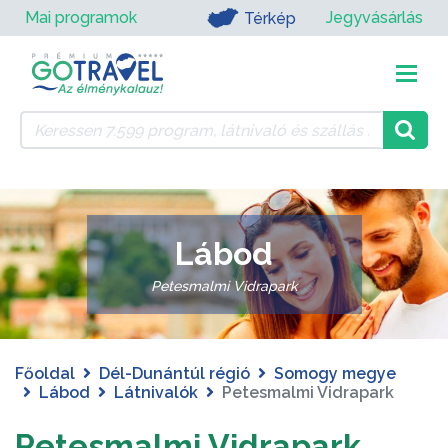
Mai programok
Jegyvásárlás
Térkép
Lábod
Petesmalmi Vidrapark
Főoldal
Dél-Dunántúl régió
Somogy megye
Lábod
Látnivalók
Petesmalmi Vidrapark
Petesmalmi Vidrapark