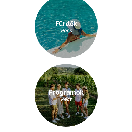
Fürdők
Pécs
Programok
Pécs