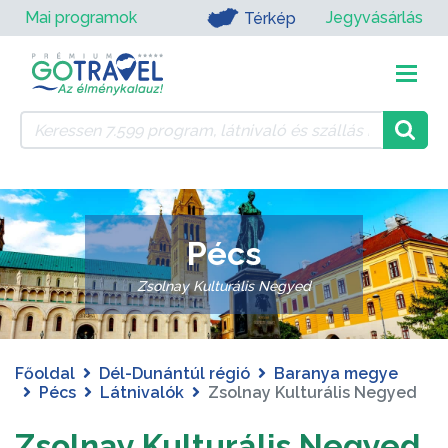
Mai programok
Jegyvásárlás
Térkép
Pécs
Zsolnay Kulturális Negyed
Főoldal
Dél-Dunántúl régió
Baranya megye
Pécs
Látnivalók
Zsolnay Kulturális Negyed
Zsolnay Kulturális Negyed