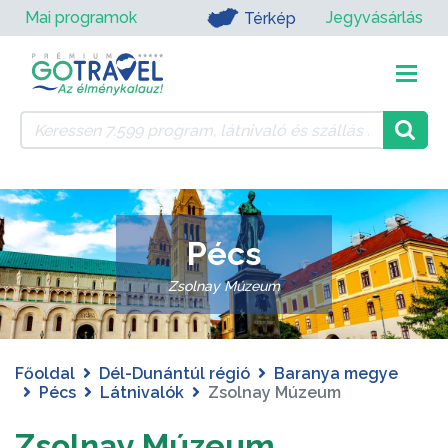
Mai programok
Jegyvásárlás
Térkép
Pécs
Zsolnay Múzeum
Főoldal
Dél-Dunántúl régió
Baranya megye
Pécs
Látnivalók
Zsolnay Múzeum
Zsolnay Múzeum