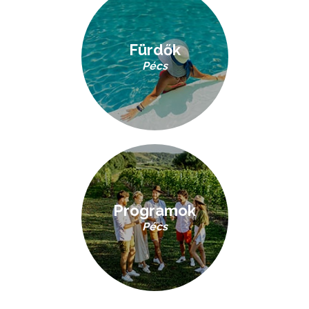
Fürdők
Pécs
Programok
Pécs