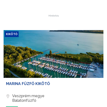
Hirdetés
KIKÖTŐ
MARINA FŰZFŐ KIKÖTŐ
Veszprém megye
Balatonfűzfő