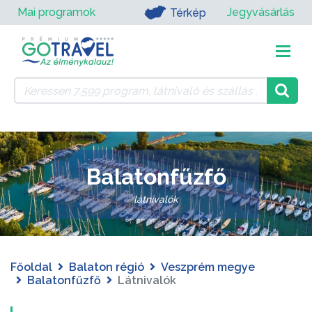
Mai programok
Jegyvásárlás
Térkép
Balatonfűzfő
látnivalók
Főoldal
Balaton régió
Veszprém megye
Balatonfűzfő
Látnivalók