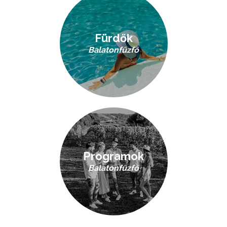
Fürdők
Balatonfűzfő
Programok
Balatonfűzfő