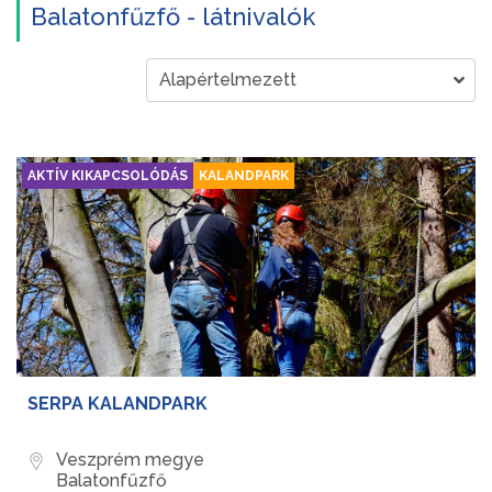
Balatonfűzfő - látnivalók
AKTÍV KIKAPCSOLÓDÁS
KALANDPARK
SERPA KALANDPARK
Veszprém megye
Balatonfűzfő