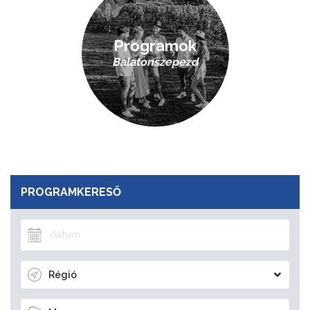
Programok
Balatonszepezd
PROGRAMKERESŐ
Régió