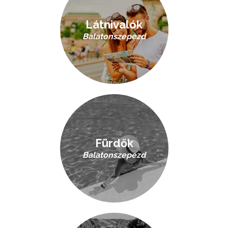
Látnivalók
Balatonszepezd
Fürdők
Balatonszepezd