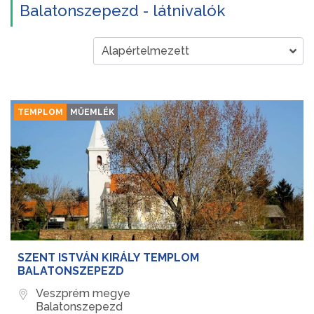
Balatonszepezd - látnivalók
TEMPLOM
MŰEMLÉK
SZENT ISTVÁN KIRÁLY TEMPLOM
BALATONSZEPEZD
Veszprém megye
Balatonszepezd