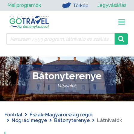
Mai programok
Jegyvásárlás
Térkép
Bátonyterenye
látnivalók
Főoldal
Észak-Magyarország régió
Nógrád megye
Bátonyterenye
Látnivalók