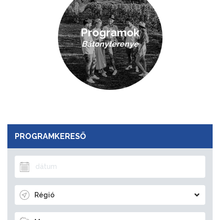
Programok
Bátonyterenye
PROGRAMKERESŐ
Régió