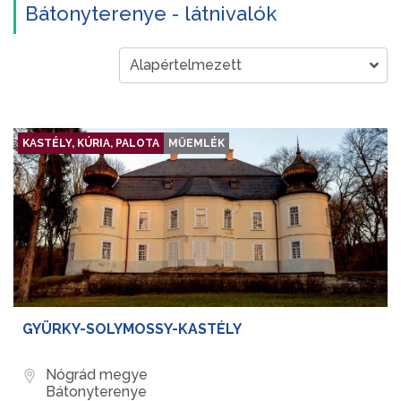
Bátonyterenye - látnivalók
KASTÉLY, KÚRIA, PALOTA
MŰEMLÉK
GYÜRKY-SOLYMOSSY-KASTÉLY
Nógrád megye
Bátonyterenye