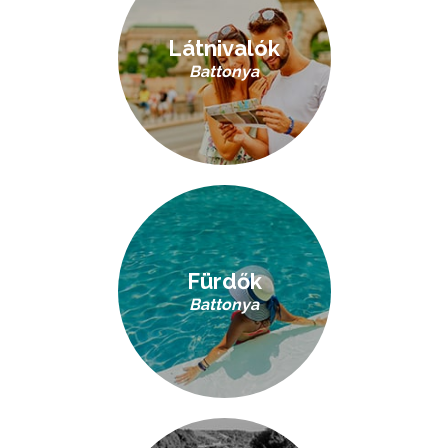
Látnivalók
Battonya
Fürdők
Battonya