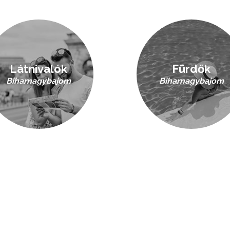
Látnivalók
Fürdők
Biharnagybajom
Biharnagybajom