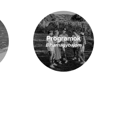
Programok
Biharnagybajom