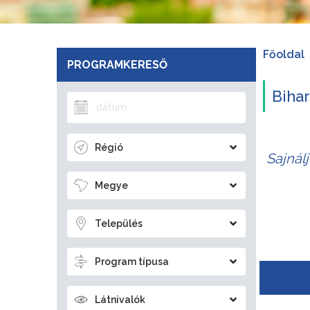
Főoldal
PROGRAMKERESŐ
Bihar
Régió
Sajnál
Megye
Település
Program típusa
Látnivalók