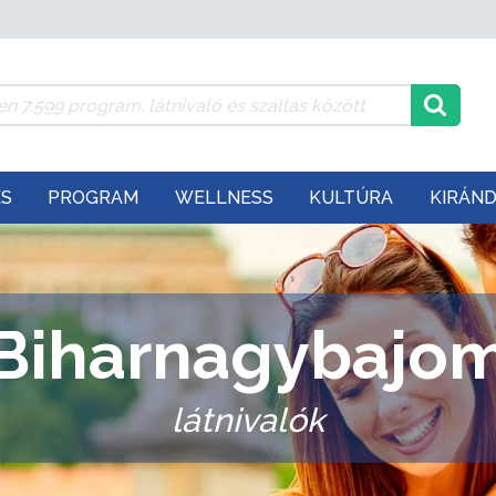
ÉS
PROGRAM
WELLNESS
KULTÚRA
KIRÁN
Biharnagybajo
látnivalók