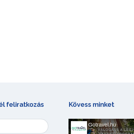
él feliratkozás
Kövess minket
Gotravel.hu