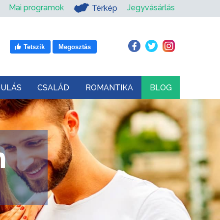
Mai programok
Jegyvásárlás
Térkép
Tetszik
Megosztás
DULÁS
CSALÁD
ROMANTIKA
BLOG
m