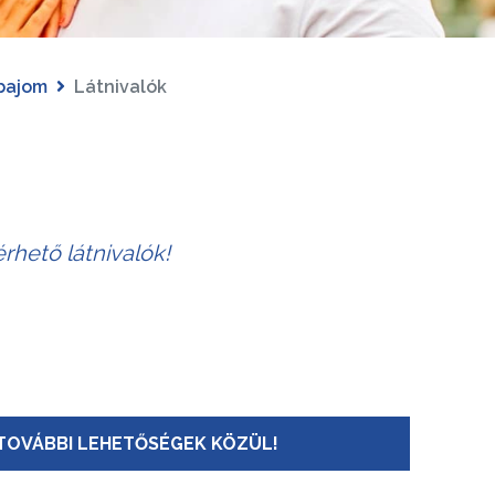
bajom
Látnivalók
rhető látnivalók!
TOVÁBBI LEHETŐSÉGEK KÖZÜL!