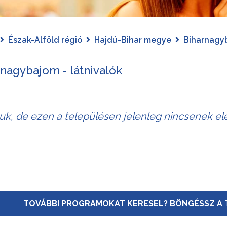
Észak-Alföld régió
Hajdú-Bihar megye
Biharnagy
nagybajom - látnivalók
juk, de ezen a településen jelenleg nincsenek elé
TOVÁBBI PROGRAMOKAT KERESEL? BÖNGÉSSZ A 