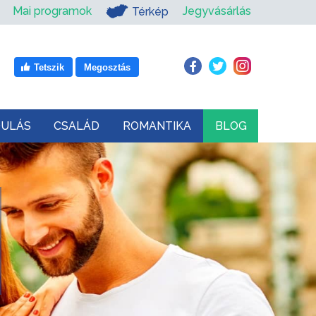
Mai programok
Jegyvásárlás
Térkép
Tetszik
Megosztás
DULÁS
CSALÁD
ROMANTIKA
BLOG