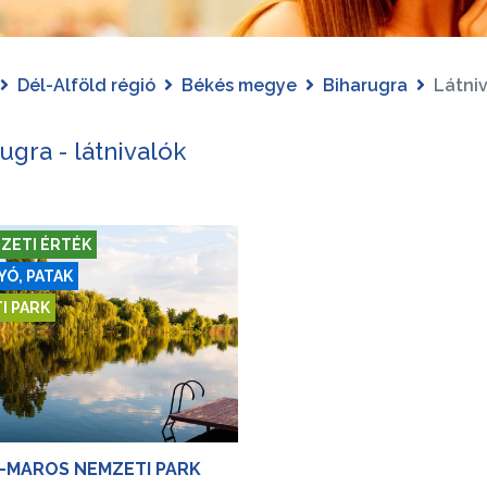
Dél-Alföld régió
Békés megye
Biharugra
Látni
ugra - látnivalók
ZETI ÉRTÉK
YÓ, PATAK
I PARK
-MAROS NEMZETI PARK