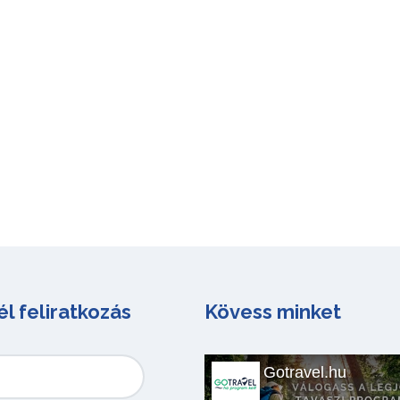
él feliratkozás
Kövess minket
Gotravel.hu