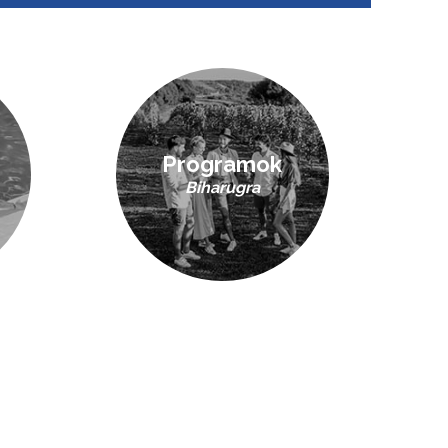
Programok
Biharugra