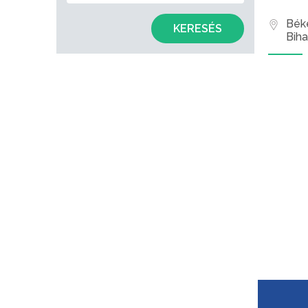
Bék
KERESÉS
Biha