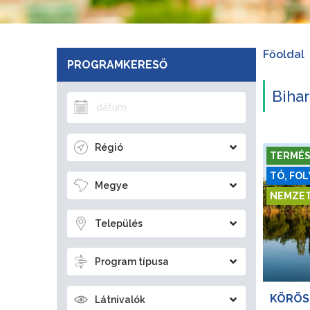
Főoldal
PROGRAMKERESŐ
Bihar
Régió
TERMÉS
TÓ, FOL
Megye
NEMZET
Település
Program típusa
KÖRÖS
Látnivalók