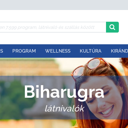
ÉS
PROGRAM
WELLNESS
KULTÚRA
KIRÁN
Biharugra
látnivalók