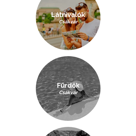
Látnivalók
Csákvár
Fürdők
Csákvár