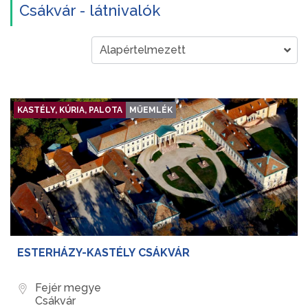
Csákvár - látnivalók
KASTÉLY, KÚRIA, PALOTA
MŰEMLÉK
ESTERHÁZY-KASTÉLY CSÁKVÁR
Fejér megye
Csákvár