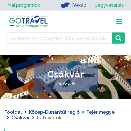
Mai programok
Jegyvásárlás
Térkép
Csákvár
látnivalók
Főoldal
Közép-Dunántúl régió
Fejér megye
Csákvár
Látnivalók