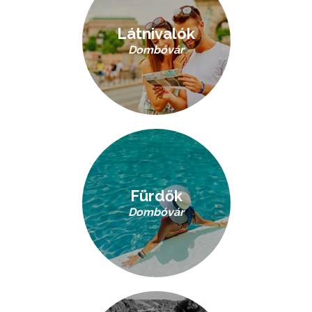
Látnivalók
Dombóvár
Fürdők
Dombóvár