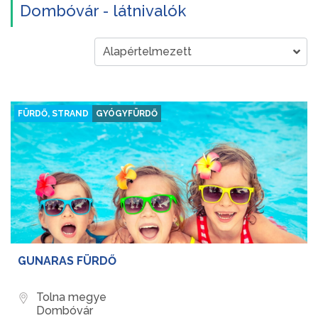
Dombóvár - látnivalók
FÜRDŐ, STRAND
GYÓGYFÜRDŐ
GUNARAS FÜRDŐ
Tolna megye
Dombóvár