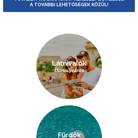
A TOVÁBBI LEHETŐSÉGEK KÖZÜL!
Látnivalók
Dunaújváros
Fürdők