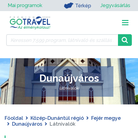
Mai programok
Jegyvásárlás
Térkép
Dunaújváros
látnivalók
Főoldal
Közép-Dunántúl régió
Fejér megye
Dunaújváros
Látnivalók