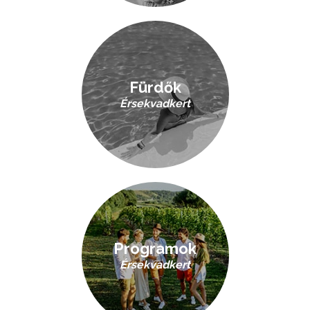
Fürdők
Érsekvadkert
Programok
Érsekvadkert