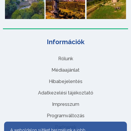
Információk
Rólunk
Médiaajánlat
Hibabejelentés
Adatkezelési tájékoztató
Impresszum
Programváltozás
Partnerek
A weboldalon sütiket használunk a jobb