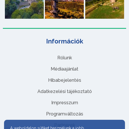
Információk
Rólunk
Médiaajánlat
Hibabejelentés
Adatkezelési tájékoztató
Impresszum
Programváltozás
Partnerek
A weboldalon sütiket használunk a jobb