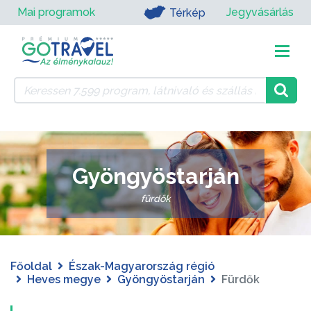
Mai programok
Jegyvásárlás
Térkép
Gyöngyöstarján
fürdők
Főoldal
Észak-Magyarország régió
Heves megye
Gyöngyöstarján
Fürdők