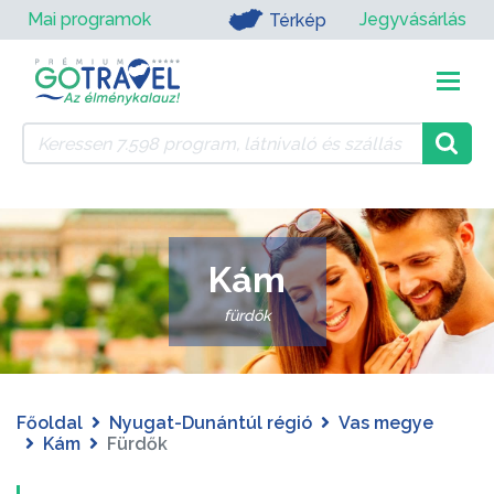
Mai programok
Jegyvásárlás
Térkép
Kám
fürdők
Főoldal
Nyugat-Dunántúl régió
Vas megye
Kám
Fürdők