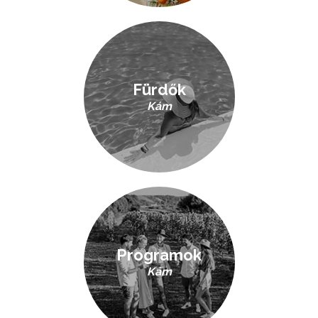
Fürdők
Kám
Programok
Kám