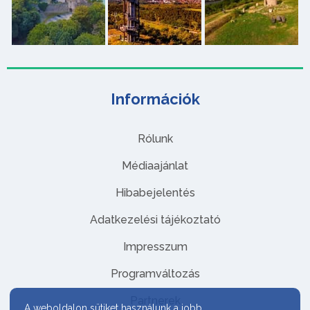
Információk
Rólunk
Médiaajánlat
Hibabejelentés
Adatkezelési tájékoztató
Impresszum
Programváltozás
Partnerek
A weboldalon sütiket használunk a jobb