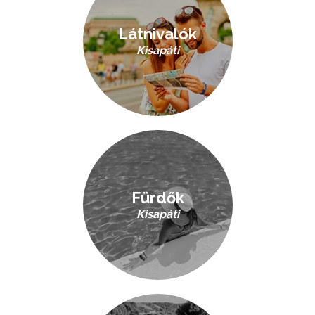
Látnivalók
Kisapáti
Fürdők
Kisapáti