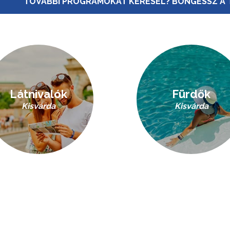
TOVÁBBI PROGRAMOKAT KERESEL? BÖNGÉSSZ A 
Látnivalók
Fürdők
Kisvárda
Kisvárda