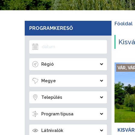
Főoldal
PROGRAMKERESŐ
Kisvá
Régió
VÁR, V
Megye
Település
Program típusa
KISVÁR
Látnivalók