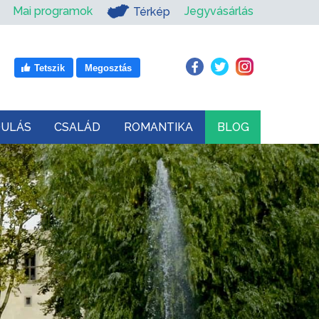
Mai programok
Jegyvásárlás
Térkép
Tetszik
Megosztás
DULÁS
CSALÁD
ROMANTIKA
BLOG