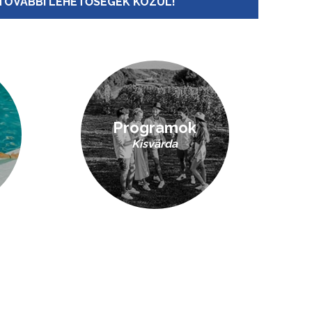
TOVÁBBI LEHETŐSÉGEK KÖZÜL!
Programok
Kisvárda