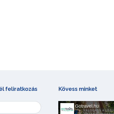
él feliratkozás
Kövess minket
Gotravel.hu