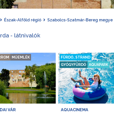
Észak-Alföld régió
Szabolcs-Szatmár-Bereg megye
rda - látnivalók
ÁRROM
MŰEMLÉK
FÜRDŐ, STRAND
GYÓGYFÜRDŐ
AQUAPARK
DAI VÁR
AQUACINEMA