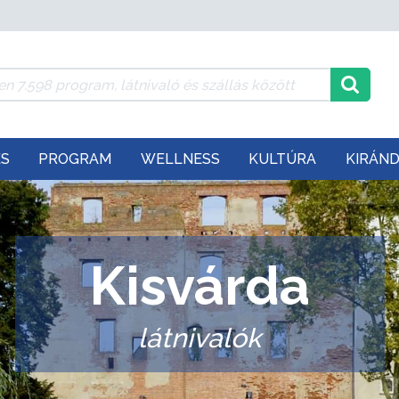
ÉS
PROGRAM
WELLNESS
KULTÚRA
KIRÁN
Kisvárda
látnivalók