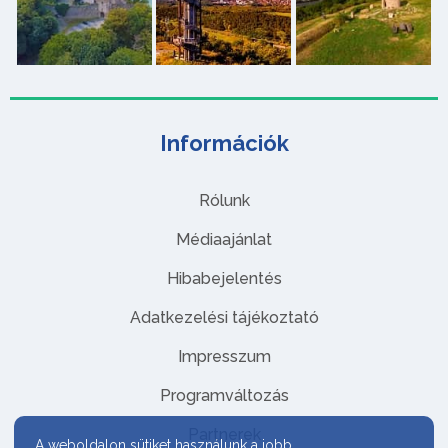
Információk
Rólunk
Médiaajánlat
Hibabejelentés
Adatkezelési tájékoztató
Impresszum
Programváltozás
Partnerek
A weboldalon sütiket használunk a jobb