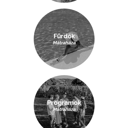
Fürdők
Mátraháza
Programok
Mátraháza