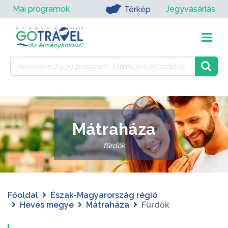
Mai programok
Jegyvásárlás
Térkép
Mátraháza
fürdők
Főoldal
Észak-Magyarország régió
Heves megye
Mátraháza
Fürdők