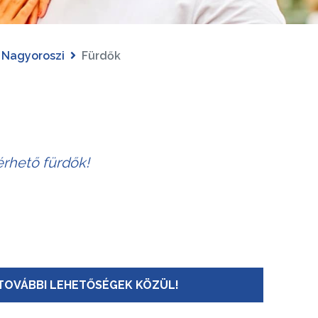
Nagyoroszi
Fürdők
érhető fürdők!
TOVÁBBI LEHETŐSÉGEK KÖZÜL!