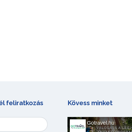
él feliratkozás
Kövess minket
Gotravel.hu