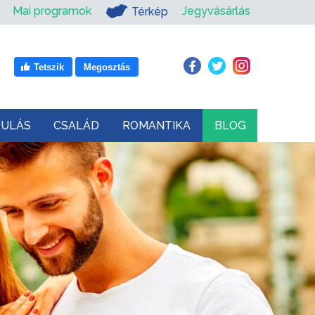
Mai programok
Jegyvásárlás
Térkép
Tetszik
Megosztás
DULÁS
CSALÁD
ROMANTIKA
BLOG