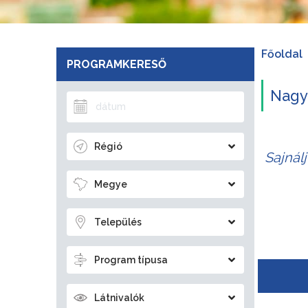
Főoldal
PROGRAMKERESŐ
Nagyo
Régió
Sajnál
Megye
Település
Program típusa
Látnivalók