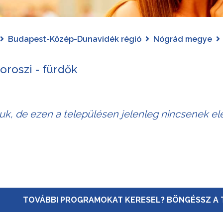
Budapest-Közép-Dunavidék régió
Nógrád megye
roszi - fürdők
juk, de ezen a településen jelenleg nincsenek el
TOVÁBBI PROGRAMOKAT KERESEL? BÖNGÉSSZ A 