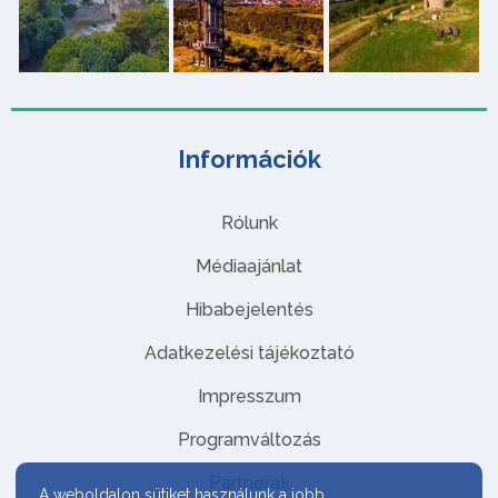
Információk
Rólunk
Médiaajánlat
Hibabejelentés
Adatkezelési tájékoztató
Impresszum
Programváltozás
Partnerek
A weboldalon sütiket használunk a jobb