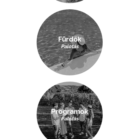
Fürdők
Palotás
Programok
Palotás