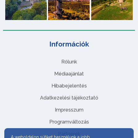
Információk
Rólunk
Médiaajánlat
Hibabejelentés
Adatkezelési tájékoztató
Impresszum
Programváltozás
Partnerek
A weboldalon sütiket használunk a jobb