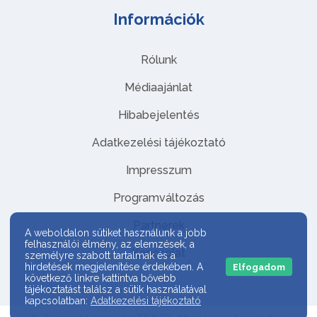
Információk
Rólunk
Médiaajánlat
Hibabejelentés
Adatkezelési tájékoztató
Impresszum
Programváltozás
Partnerek
A weboldalon sütiket használunk a jobb
felhasználói élmény, az elemzések, a
Kapcsolat
személyre szabott tartalmak és a
hirdetések megjelenítése érdekében. A
Elfogadom
következő linkre kattintva bővebb
tájékoztatást találsz a sütik használatával
kapcsolatban:
Adatkezelési tájékoztató