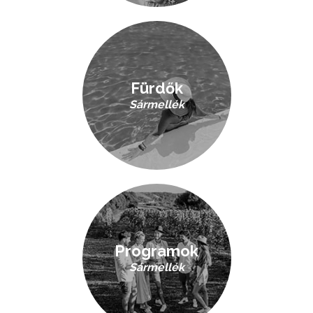
Fürdők
Sármellék
Programok
Sármellék