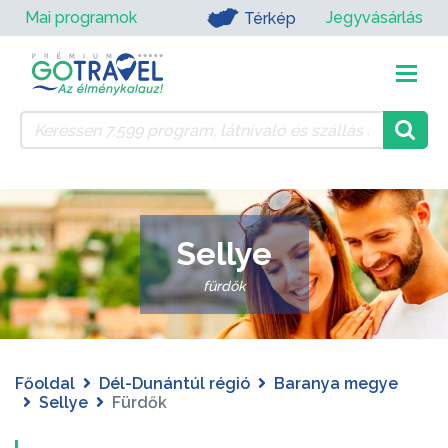
Mai programok
Jegyvásárlás
Térkép
Sellye
fürdők
Főoldal
Dél-Dunántúl régió
Baranya megye
Sellye
Fürdők