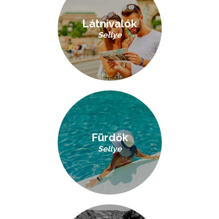
Látnivalók
Sellye
Fürdők
Sellye