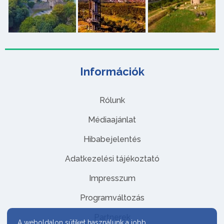
Információk
Rólunk
Médiaajánlat
Hibabejelentés
Adatkezelési tájékoztató
Impresszum
Programváltozás
Partnerek
A weboldalon sütiket használunk a jobb