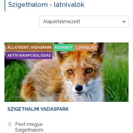
Szigethalom - látnivalók
ÁLLATKERT, VADASPARK
KISVASÚT
LOVAGLÁS
AKTÍV KIKAPCSOLÓDÁS
SZIGETHALMI VADASPARK
Pest megye
Szigethalom