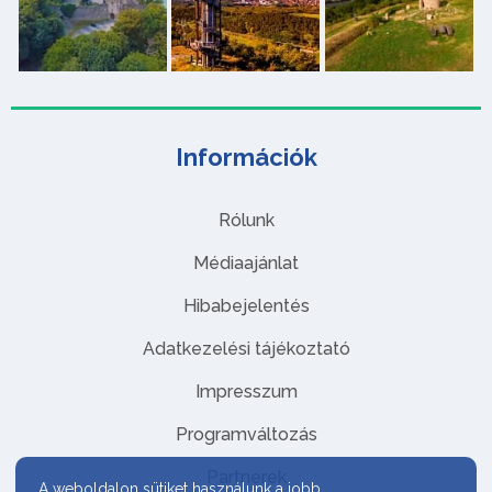
Információk
Rólunk
Médiaajánlat
Hibabejelentés
Adatkezelési tájékoztató
Impresszum
Programváltozás
Partnerek
A weboldalon sütiket használunk a jobb