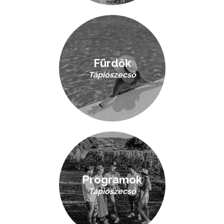
Fürdők
Tápiószecső
Programok
Tápiószecső