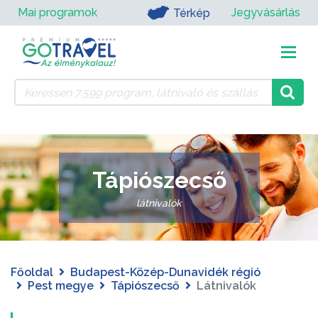
Mai programok
Jegyvásárlás
Térkép
Tápiószecső
látnivalók
Főoldal
Budapest-Közép-Dunavidék régió
Pest megye
Tápiószecső
Látnivalók