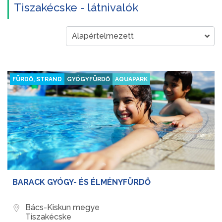
Tiszakécske - látnivalók
FÜRDŐ, STRAND
GYÓGYFÜRDŐ
AQUAPARK
BARACK GYÓGY- ÉS ÉLMÉNYFÜRDŐ
Bács-Kiskun megye
Tiszakécske