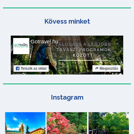
Kövess minket
Gotravel.hu
Tetszik
az oldal
Megosztás
Instagram