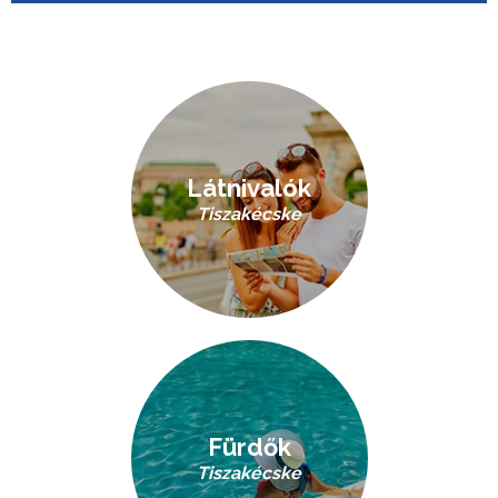
Látnivalók
Tiszakécske
Fürdők
Tiszakécske