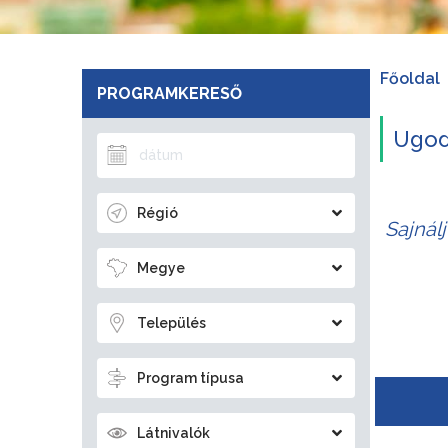
Főoldal
PROGRAMKERESŐ
Ugod 
Régió
Sajnál
Megye
Település
Program típusa
Látnivalók