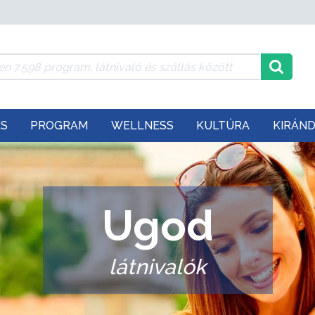
ÉS
PROGRAM
WELLNESS
KULTÚRA
KIRÁN
Ugod
látnivalók