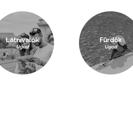
Látnivalók
Fürdők
Ugod
Ugod