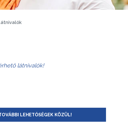
átnivalók
rhető látnivalók!
TOVÁBBI LEHETŐSÉGEK KÖZÜL!