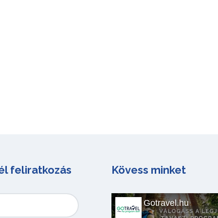
él feliratkozás
Kövess minket
Gotravel.hu