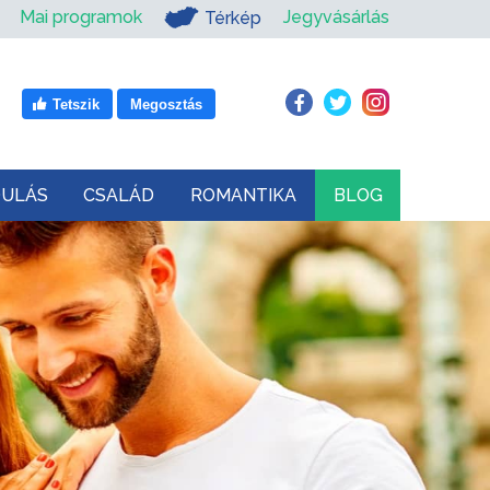
Mai programok
Jegyvásárlás
Térkép
Tetszik
Megosztás
DULÁS
CSALÁD
ROMANTIKA
BLOG