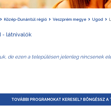
Közép-Dunántúl régió
Veszprém megye
Ugod
L
- látnivalók
juk, de ezen a településen jelenleg nincsenek elé
TOVÁBBI PROGRAMOKAT KERESEL? BÖNGÉSSZ A 