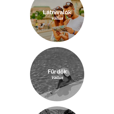
Látnivalók
Vállus
Fürdők
Vállus