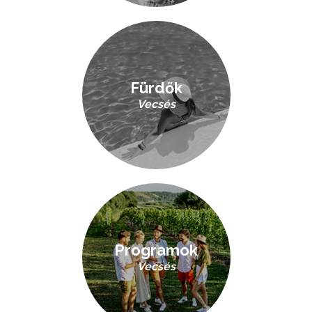
Fürdők
Vecsés
Programok
Vecsés