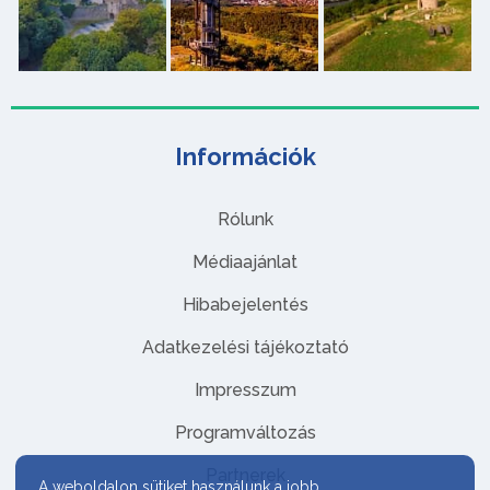
Információk
Rólunk
Médiaajánlat
Hibabejelentés
Adatkezelési tájékoztató
Impresszum
Programváltozás
Partnerek
A weboldalon sütiket használunk a jobb