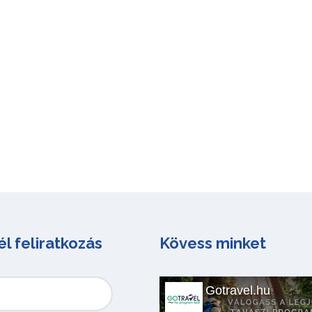
él feliratkozás
Kövess minket
Gotravel.hu