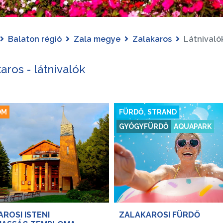
Balaton régió
Zala megye
Zalakaros
Látnivaló
aros - látnivalók
OM
FÜRDŐ, STRAND
GYÓGYFÜRDŐ
AQUAPARK
ROSI ISTENI
ZALAKAROSI FÜRDŐ