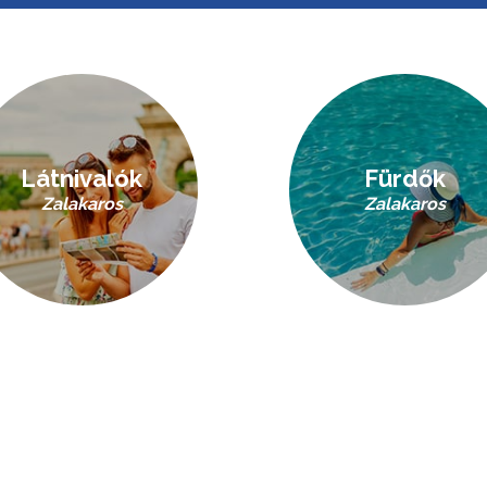
Látnivalók
Fürdők
Zalakaros
Zalakaros