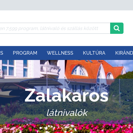
ÉS
PROGRAM
WELLNESS
KULTÚRA
KIRÁN
Zalakaros
látnivalók