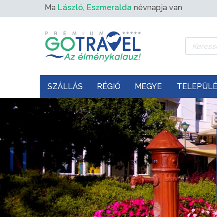
Ma
László, Eszmeralda
névnapja van
SZÁLLÁS
RÉGIÓ
MEGYE
TELEPÜL