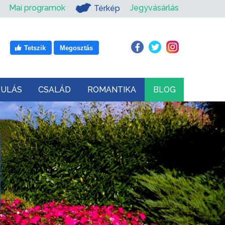
Mai programok
Jegyvásárlás
Térkép
Tetszik
Megosztás
DULÁS
CSALÁD
ROMANTIKA
BLOG