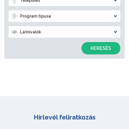
Település
Program típusa
Látnivalók
KERESÉS
Hírlevél feliratkozás