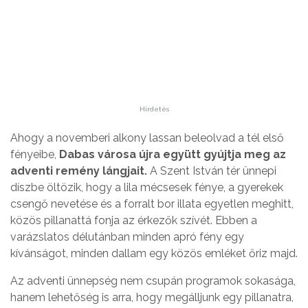
Hirdetés
Ahogy a novemberi alkony lassan beleolvad a tél első
fényeibe,
Dabas városa újra együtt gyújtja meg az
adventi remény lángjait.
A Szent István tér ünnepi
díszbe öltözik, hogy a lila mécsesek fénye, a gyerekek
csengő nevetése és a forralt bor illata egyetlen meghitt,
közös pillanattá fonja az érkezők szívét. Ebben a
varázslatos délutánban minden apró fény egy
kívánságot, minden dallam egy közös emléket őriz majd.
Az adventi ünnepség nem csupán programok sokasága,
hanem lehetőség is arra, hogy megálljunk egy pillanatra,