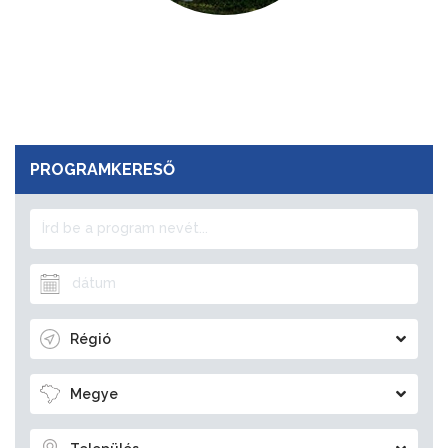
PROGRAMKERESŐ
Régió
Megye