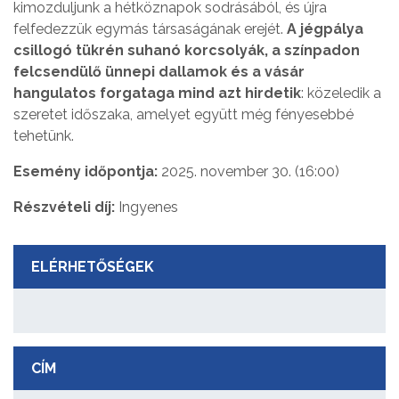
kimozduljunk a hétköznapok sodrásából, és újra
felfedezzük egymás társaságának erejét.
A jégpálya
csillogó tükrén suhanó korcsolyák, a színpadon
felcsendülő ünnepi dallamok és a vásár
hangulatos forgataga mind azt hirdetik
: közeledik a
szeretet időszaka, amelyet együtt még fényesebbé
tehetünk.
Esemény időpontja:
2025. november 30. (16:00)
Részvételi díj:
Ingyenes
ELÉRHETŐSÉGEK
CÍM