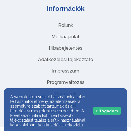
Információk
Rólunk
Médiaajánlat
Hibabejelentés
Adatkezelési tájékoztató
Impresszum
Programváltozás
Partnerek
A weboldalon sütiket használunk a jobb
felhasználói élmény, az elemzések, a
Kapcsolat
személyre szabott tartalmak és a
hirdetések megjelenítése érdekében. A
Elfogadom
következő linkre kattintva bővebb
tájékoztatást találsz a sütik használatával
kapcsolatban:
Adatkezelési tájékoztató