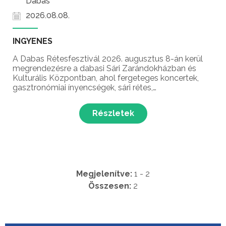
Dabas
2026.08.08.
INGYENES
A Dabas Rétesfesztivál 2026. augusztus 8-án kerül
megrendezésre a dabasi Sári Zarándokházban és
Kulturális Központban, ahol fergeteges koncertek,
gasztronómiai ínyencségek, sári rétes,
gyerekprogramok, színes előadások és még sok
meglepetés várja a látogatókat Dabas
Részletek
legnépszerűbb nyári gasztronómiai...
Megjelenítve:
1 - 2
Összesen:
2