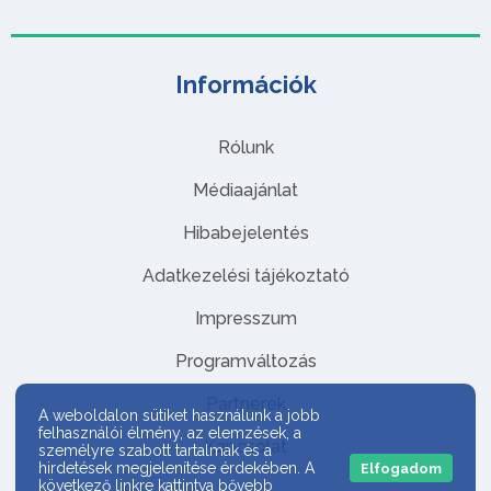
Információk
Rólunk
Médiaajánlat
Hibabejelentés
Adatkezelési tájékoztató
Impresszum
Programváltozás
Partnerek
A weboldalon sütiket használunk a jobb
felhasználói élmény, az elemzések, a
Kapcsolat
személyre szabott tartalmak és a
hirdetések megjelenítése érdekében. A
Elfogadom
következő linkre kattintva bővebb