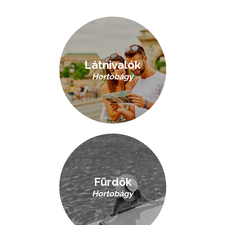
Látnivalók
Hortobágy
Fürdők
Hortobágy