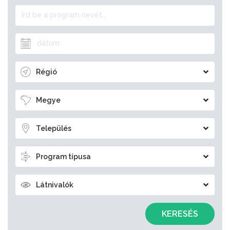
Régió
Megye
Település
Program típusa
Látnivalók
KERESÉS