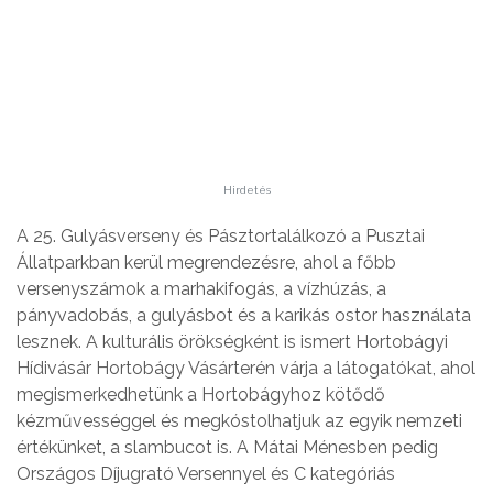
Hirdetés
A 25. Gulyásverseny és Pásztortalálkozó a Pusztai
Állatparkban kerül megrendezésre, ahol a főbb
versenyszámok a marhakifogás, a vízhúzás, a
pányvadobás, a gulyásbot és a karikás ostor használata
lesznek. A kulturális örökségként is ismert Hortobágyi
Hídivásár Hortobágy Vásárterén várja a látogatókat, ahol
megismerkedhetünk a Hortobágyhoz kötődő
kézművességgel és megkóstolhatjuk az egyik nemzeti
értékünket, a slambucot is. A Mátai Ménesben pedig
Országos Díjugrató Versennyel és C kategóriás