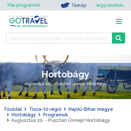
Mai programok
Jegyvásárlás
Térkép
Hortobágy
Augusztus 20. - Pusztán Ünnep! Hortobágy
Főoldal
Tisza-tó régió
Hajdú-Bihar megye
Hortobágy
Programok
Augusztus 20. - Pusztán Ünnep! Hortobágy