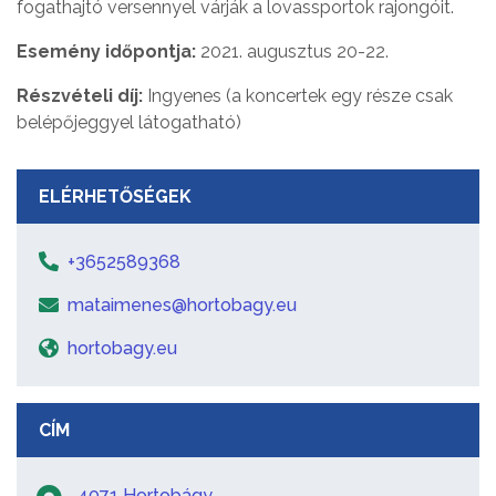
fogathajtó versennyel várják a lovassportok rajongóit.
Esemény időpontja:
2021. augusztus 20-22.
Részvételi díj:
Ingyenes (a koncertek egy része csak
belépőjeggyel látogatható)
ELÉRHETŐSÉGEK
+3652589368
mataimenes@hortobagy.eu
hortobagy.eu
CÍM
4071 Hortobágy