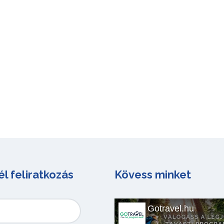
él feliratkozás
Kövess minket
Gotravel.hu