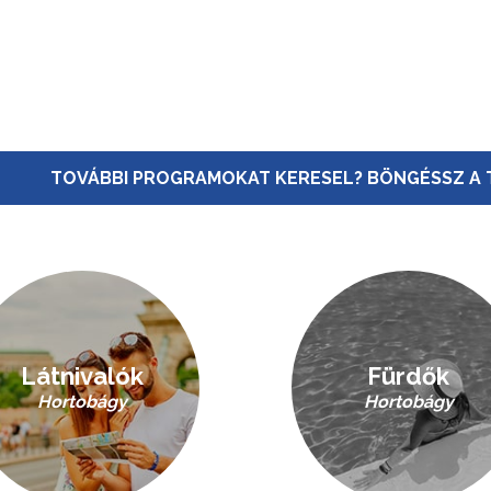
a vízhez, a madárnak a
ghez.” – idén is csodálatos,
ghat...
TOVÁBBI PROGRAMOKAT KERESEL? BÖNGÉSSZ A 
Látnivalók
Fürdők
Hortobágy
Hortobágy