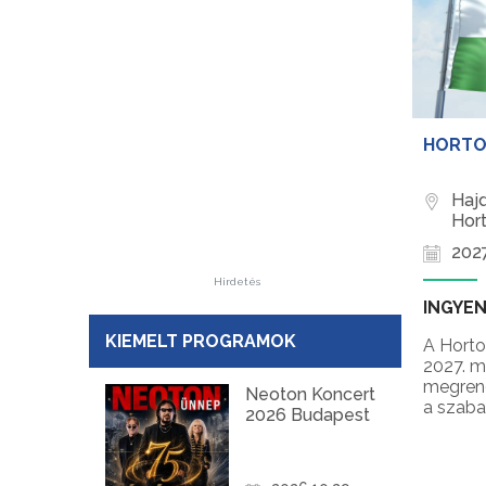
HORTOB
Haj
Hor
2027
Hirdetés
INGYE
KIEMELT PROGRAMOK
A Horto
2027. m
megrend
Neoton Koncert
a szaba
2026 Budapest
régi idé
termész
szabads