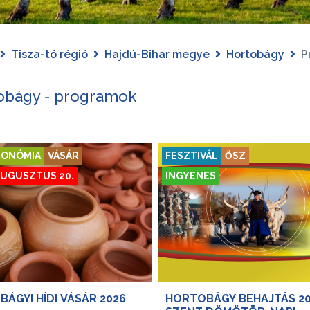
Tisza-tó régió
Hajdú-Bihar megye
Hortobágy
P
obágy - programok
ONÓMIA
VÁSÁR
FESZTIVÁL
ŐSZ
UGUSZTUS 20.
INGYENES
ÁGYI HÍDI VÁSÁR 2026
HORTOBÁGY BEHAJTÁS 20