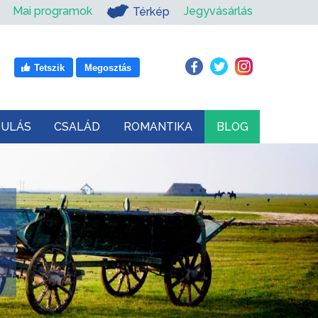
Mai programok
Jegyvásárlás
Térkép
Tetszik
Megosztás
DULÁS
CSALÁD
ROMANTIKA
BLOG