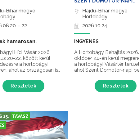
SZENT DÖMÖTÖR-NAPI
BEHAJTÁSI ÜNNEP
dú-Bihar megye
Hajdú-Bihar megye
tobágy
Hortobágy
.08.20. - 22.
2026.10.24.
ak hamarosan.
INGYENES
bágyi Hídi Vásár 2026.
A Hortobágy Behajtás 2026.
us 20-22. között kerül
október 24-én kerül megren
ezésre a hortobágyi
a hortobágyi Vásártér terüle
ren, ahol az országosan is
ahol Szent Dömötör-napi be
rű hagyományos
ünnep, kézműves vásár,
szeti és kirakodó vásár
darufesztivál és még sok
Részletek
Részletek
 látogatókat az államalapítás
meglepetés várja a látogató
t István király ünnepén!
természet őszi ünnepén a
Hortobágyon!
 15.
TAVASZ
ES