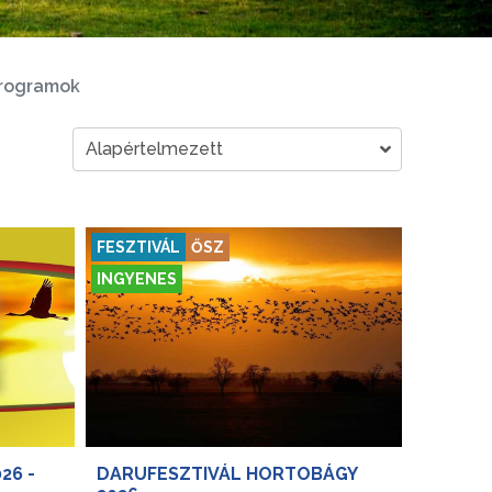
rogramok
FESZTIVÁL
ŐSZ
INGYENES
26 -
DARUFESZTIVÁL HORTOBÁGY