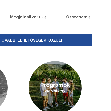
Megjelenítve:
1 - 4
Összesen:
4
TOVÁBBI LEHETŐSÉGEK KÖZÜL!
Programok
Hortobágy