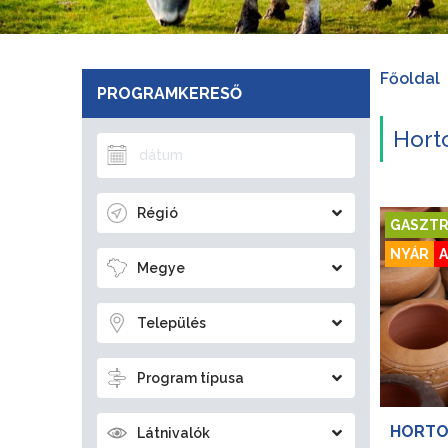
Főoldal
PROGRAMKERESŐ
Hort
Régió
GASZTR
NYÁR
A
Megye
Település
Program típusa
HORTOB
Látnivalók