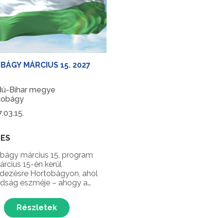
ÁGY MÁRCIUS 15. 2027
dú-Bihar megye
tobágy
.03.15.
NES
bágy március 15. program
árcius 15-én kerül
ezésre Hortobágyon, ahol
dság eszméje – ahogy a
zet is tartja: „A népeknek
et szerint való jussa van a
Részletek
ághoz, éppen úgy, mint a