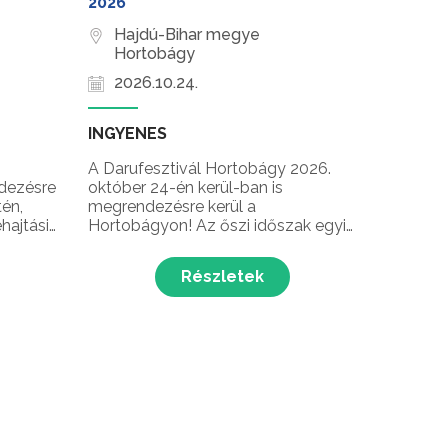
2026
Hajdú-Bihar megye
Hortobágy
2026.10.24.
INGYENES
A Darufesztivál Hortobágy 2026.
dezésre
október 24-én kerül-ban is
tén,
megrendezésre kerül a
hajtási
Hortobágyon! Az őszi időszak egyik
legkiemelkedőbb természeti
eseménye a daruvonulás, amelynek
Részletek
kat a
során több ezer daru gyűlik össze a
Hortobágyon, mielőtt tovább
indulnának délre, a telelőhelyeikre.