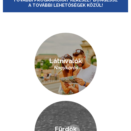
TOVÁBBI PROGRAMOKAT KERESEL? BÖNGÉSSZ
A TOVÁBBI LEHETŐSÉGEK KÖZÜL!
Látnivalók
Nagykőrös
Fürdők