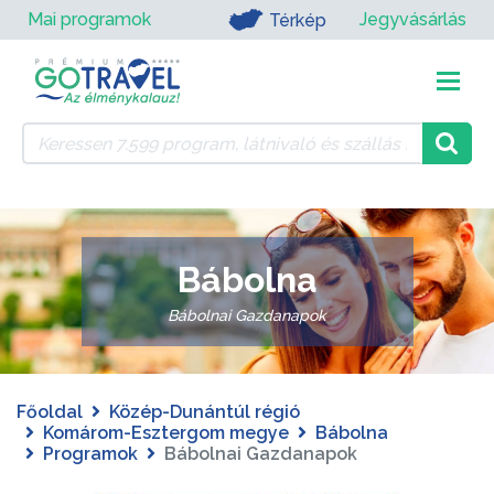
Mai programok
Jegyvásárlás
Térkép
Bábolna
Bábolnai Gazdanapok
Főoldal
Közép-Dunántúl régió
Komárom-Esztergom megye
Bábolna
Programok
Bábolnai Gazdanapok