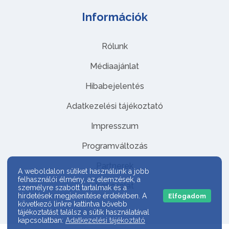
Információk
Rólunk
Médiaajánlat
Hibabejelentés
Adatkezelési tájékoztató
Impresszum
Programváltozás
Partnerek
A weboldalon sütiket használunk a jobb
felhasználói élmény, az elemzések, a
Kapcsolat
személyre szabott tartalmak és a
hirdetések megjelenítése érdekében. A
Elfogadom
következő linkre kattintva bővebb
tájékoztatást találsz a sütik használatával
kapcsolatban:
Adatkezelési tájékoztató