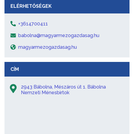
ELÉRHETŐSÉGEK
+3614700411
babolna@magyarmezogazdasag.hu
magyarmezogazdasag.hu
CÍM
2943 Bábolna, Mészáros út 1. Bábolna
Nemzeti Ménesbirtok