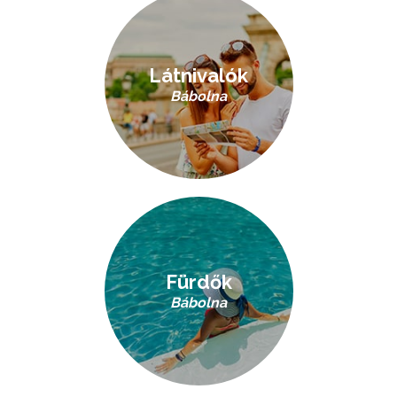
Látnivalók
Bábolna
Fürdők
Bábolna