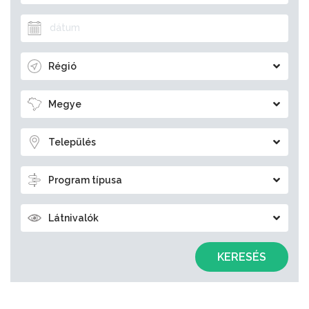
Régió
Megye
Település
Program típusa
Látnivalók
KERESÉS