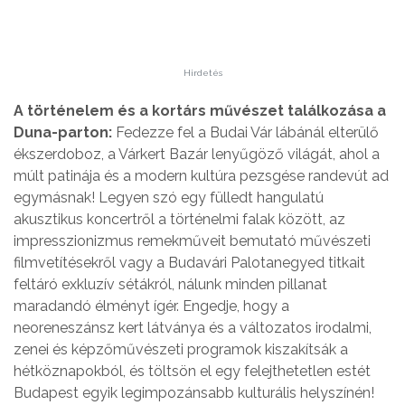
Hirdetés
A történelem és a kortárs művészet találkozása a
Duna-parton:
Fedezze fel a Budai Vár lábánál elterülő
ékszerdoboz, a Várkert Bazár lenyűgöző világát, ahol a
múlt patinája és a modern kultúra pezsgése randevút ad
egymásnak! Legyen szó egy fülledt hangulatú
akusztikus koncertről a történelmi falak között, az
impresszionizmus remekműveit bemutató művészeti
filmvetítésekről vagy a Budavári Palotanegyed titkait
feltáró exkluzív sétákról, nálunk minden pillanat
maradandó élményt ígér. Engedje, hogy a
neoreneszánsz kert látványa és a változatos irodalmi,
zenei és képzőművészeti programok kiszakítsák a
hétköznapokból, és töltsön el egy felejthetetlen estét
Budapest egyik legimpozánsabb kulturális helyszínén!