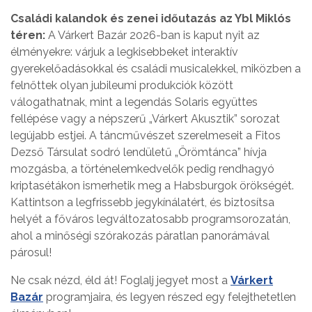
Családi kalandok és zenei időutazás az Ybl Miklós
téren:
A Várkert Bazár 2026-ban is kaput nyit az
élményekre: várjuk a legkisebbeket interaktív
gyerekelőadásokkal és családi musicalekkel, miközben a
felnőttek olyan jubileumi produkciók között
válogathatnak, mint a legendás Solaris együttes
fellépése vagy a népszerű „Várkert Akusztik” sorozat
legújabb estjei. A táncművészet szerelmeseit a Fitos
Dezső Társulat sodró lendületű „Örömtánca” hívja
mozgásba, a történelemkedvelők pedig rendhagyó
kriptasétákon ismerhetik meg a Habsburgok örökségét.
Kattintson a legfrissebb jegykínálatért, és biztosítsa
helyét a főváros legváltozatosabb programsorozatán,
ahol a minőségi szórakozás páratlan panorámával
párosul!
Ne csak nézd, éld át! Foglalj jegyet most a
Várkert
Bazár
programjaira, és legyen részed egy felejthetetlen