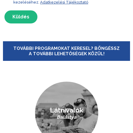
kezeléséhez.
Adatkezelési Tájékoztató
Küldés
TOVÁBBI PROGRAMOKAT KERESEL? BÖNGÉSSZ
A TOVÁBBI LEHETŐSÉGEK KÖZÜL!
Látnivalók
Balástya