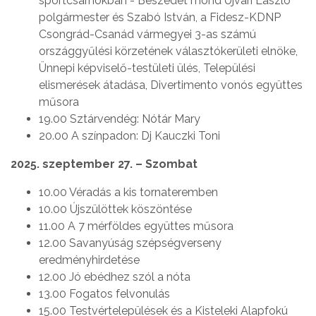
sportcsarnokban - Beszédet mond Ujvári László
polgármester és Szabó István, a Fidesz-KDNP
Csongrád-Csanád vármegyei 3-as számú
országgyűlési körzetének választókerületi elnöke,
Ünnepi képviselő-testületi ülés, Települési
elismerések átadása, Divertimento vonós együttes
műsora
19.00 Sztárvendég: Nótár Mary
20.00 A színpadon: Dj Kauczki Toni
2025. szeptember 27. – Szombat
10.00 Véradás a kis tornateremben
10.00 Újszülöttek köszöntése
11.00 A 7 mérföldes együttes műsora
12.00 Savanyúság szépségverseny
eredményhirdetése
12.00 Jó ebédhez szól a nóta
13.00 Fogatos felvonulás
15.00 Testvértelepülések és a Kisteleki Alapfokú