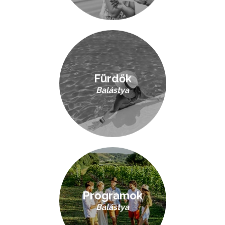
Fürdők
Balástya
Programok
Balástya