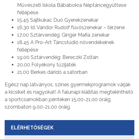
Művészeti Iskola Bábabokra Néptáncegyüttese
fellépése
15.45 Sajtkukac Duó Gyerekzenekar
16.30 Id. Vándor Rudolf fúvószenekar – térzene
17.00 Sztárvendég: Ginger Mafia zenekar
18.45 A Pro-Art Táncstúdió növendékeinek
fellépése
19.00 Sztárvendég: Bereczki Zoltán
20.00 Folyékony tűzijáték
21.00 Berkes dáridó a sátorban
Egész nap látványos, színes gyermekprogramok várják
a kicsiket és nagyokat! A falunapi kiállítás megtekinthető
a sportcsarnokban pénteken 15.00-21.00 óráig,
szombaton 9.00-21.00 óráig.
ELÉRHETŐSÉGEK