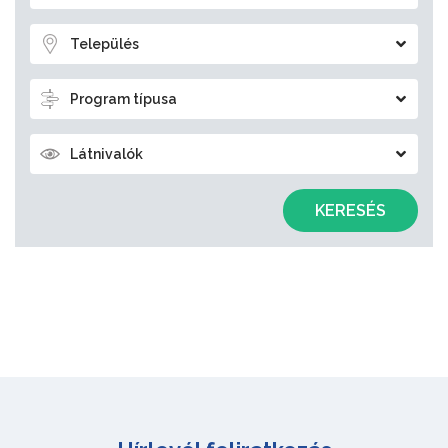
Település
Program típusa
Látnivalók
KERESÉS