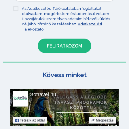
Az Adatkezelési Tájékoztatóban foglaltakat
elolvastam, megértettem és tudomásul vettem.
Hozzájárulok személyes adataim hírlevélküldés
céljából történő kezeléséhez.
Adatkezelési
Tájékoztató
Kövess minket
Gotravel.hu
Tetszik
az oldal
Megosztás