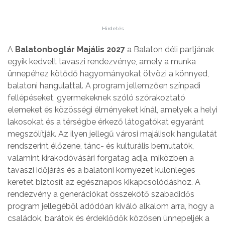
Hirdetés
A
Balatonboglár Majális 2027
a Balaton déli partjának
egyik kedvelt tavaszi rendezvénye, amely a munka
ünnepéhez kötődő hagyományokat ötvözi a könnyed,
balatoni hangulattal. A program jellemzően színpadi
fellépéseket, gyermekeknek szóló szórakoztató
elemeket és közösségi élményeket kínál, amelyek a helyi
lakosokat és a térségbe érkező látogatókat egyaránt
megszólítják. Az ilyen jellegű városi majálisok hangulatát
rendszerint élőzene, tánc- és kulturális bemutatók,
valamint kirakodóvásári forgatag adja, miközben a
tavaszi időjárás és a balatoni környezet különleges
keretet biztosít az egésznapos kikapcsolódáshoz. A
rendezvény a generációkat összekötő szabadidős
program jellegéből adódóan kiváló alkalom arra, hogy a
családok, barátok és érdeklődők közösen ünnepeljék a