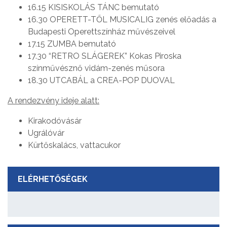
16.15 KISISKOLÁS TÁNC bemutató
16.30 OPERETT-TŐL MUSICALIG zenés előadás a
Budapesti Operettszínház művészeivel
17.15 ZUMBA bemutató
17.30 “RETRO SLÁGEREK” Kokas Piroska
színművésznő vidám-zenés műsora
18.30 UTCABÁL a CREA-POP DUOVAL
A rendezvény ideje alatt:
Kirakodóvásár
Ugrálóvár
Kürtőskalács, vattacukor
ELÉRHETŐSÉGEK