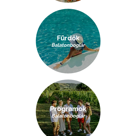
Fürdők
Balatonboglár
Programok
Balatonboglár