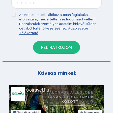
Az Adatkezelési Tájékoztatóban foglaltakat
elolvastam, megértettem és tudomásul vettem.
Hozzájárulok személyes adataim hírlevélküldés
céljából történő kezeléséhez.
Adatkezelési
Tájékoztató
Kövess minket
Gotravel.hu
Tetszik
az oldal
Megosztás