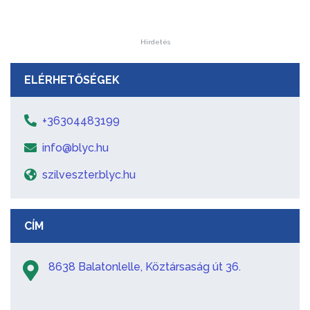
Hirdetés
ELÉRHETŐSÉGEK
+36304483199
info@blyc.hu
szilveszter.blyc.hu
CÍM
8638 Balatonlelle, Köztársaság út 36.