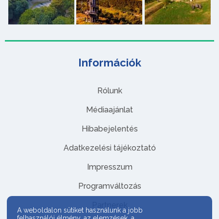
Információk
Rólunk
Médiaajánlat
Hibabejelentés
Adatkezelési tájékoztató
Impresszum
Programváltozás
Partnerek
A weboldalon sütiket használunk a jobb
felhasználói élmény, az elemzések, a