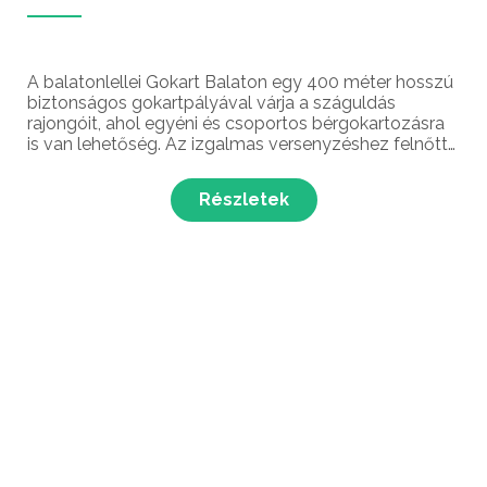
A balatonlellei Gokart Balaton egy 400 méter hosszú
biztonságos gokartpályával várja a száguldás
rajongóit, ahol egyéni és csoportos bérgokartozásra
is van lehetőség. Az izgalmas versenyzéshez felnőtt
és gyerek gokartokat is tudnak biztosítani, amellyel az
egész család élvezheti a száguldás élményét.
Részletek