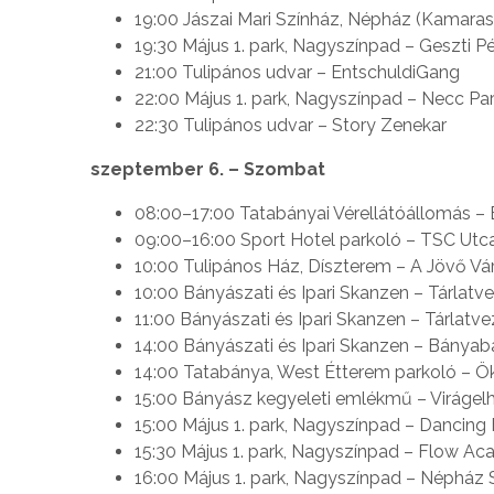
19:00 Jászai Mari Színház, Népház (Kamarasz
19:30 Május 1. park, Nagyszínpad – Geszti P
21:00 Tulipános udvar – EntschuldiGang
22:00 Május 1. park, Nagyszínpad – Necc Pa
22:30 Tulipános udvar – Story Zenekar
szeptember 6. – Szombat
08:00–17:00 Tatabányai Vérellátóállomás –
09:00–16:00 Sport Hotel parkoló – TSC Utcai
10:00 Tulipános Ház, Díszterem – A Jövő Vá
10:00 Bányászati és Ipari Skanzen – Tárlatv
11:00 Bányászati és Ipari Skanzen – Tárlatv
14:00 Bányászati és Ipari Skanzen – Bány
14:00 Tatabánya, West Étterem parkoló – 
15:00 Bányász kegyeleti emlékmű – Virágelh
15:00 Május 1. park, Nagyszínpad – Dancing 
15:30 Május 1. park, Nagyszínpad – Flow A
16:00 Május 1. park, Nagyszínpad – Néphá