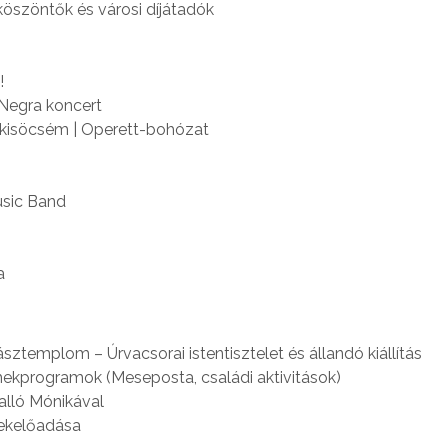
köszöntők és városi díjátadók
!
 Negra koncert
a kisöcsém | Operett-bohózat
usic Band
a
templom – Úrvacsorai istentisztelet és állandó kiállítás
mekprogramok (Meseposta, családi aktivitások)
alló Mónikával
mekelőadása