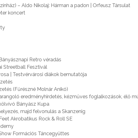
ínház) – Aldo Nikolaj: Hárman a padon | Orfeusz Társulat
éter koncert
rty
 Bányásznapi Retro véradás
 Streetball Fesztivál
rosa | Testvérvárosi diákok bemutatója
ezetés
ezetés (Fűrészné Molnár Anikó)
abarangoló eredményhirdetés, kézműves foglalkozások, élő 
Ökölvívó Bányász Kupa
elyezés, majd felvonulás a Skanzenig
Feet Akrobatikus Rock & Roll SE
cademy
z Show Formációs Táncegyüttes