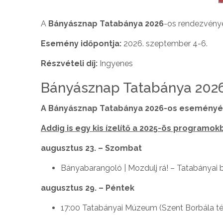
A
Bányásznap Tatabánya 2026
-os rendezvényé
Esemény időpontja:
2026. szeptember 4-6.
Részvételi díj:
Ingyenes
Bányásznap Tatabánya 202
A Bányásznap Tatabánya 2026-os eseményén
Addig is egy kis ízelítő a 2025-ös programokb
augusztus 23. – Szombat
Bányabarangoló | Mozdulj rá! – Tatabányai 
augusztus 29. – Péntek
17:00 Tatabányai Múzeum (Szent Borbála tér