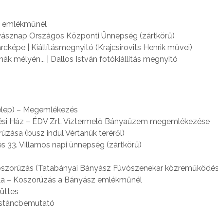
sz emlékműnél
ányásznap Országos Központi Ünnepség (zártkörű)
cképe | Kiállításmegnyitó (Krajcsirovits Henrik művei)
 mélyén... | Dallos István fotókiállítás megnyitó
telep) – Megemlékezés
ődési Ház – ÉDV Zrt. Víztermelő Bányaüzem megemlékezése
úzása (busz indul Vértanúk teréről)
s 33. Villamos napi ünnepség (zártkörű)
 koszorúzás (Tatabányai Bányász Fúvószenekar közreműködés
alla – Koszorúzás a Bányász emlékműnél
üttes
hastáncbemutató