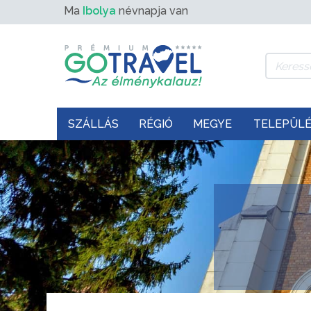
Ma
Ibolya
névnapja van
SZÁLLÁS
RÉGIÓ
MEGYE
TELEPÜL