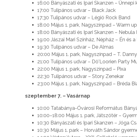
16:00 Bányászati és Ipari Skanzen – Ünnepi 
17:00 Tulipános udvar – Black Jack
17:30 Tulipános udvar – Légió Rock Band
18:00 Május 1. park, Nagyszínpad – Warm up
18:00 Bányászati és Ipari Skanzen – Nebula
19:00 Jászai Mari Színház, Népház – Én és 
19:30 Tulipános udvar – De Almas
20:00 Május 1. park, Nagyszínpad – T. Danny
21:00 Tulipános udvar – Dö'Loorien Party M
22:00 Május 1. park, Nagyszínpad – Pixa
22:30 Tulipános udvar – Story Zenekar
23:00 Május 1. park, Nagyszínpad – Bréda Bi
szeptember 7. – Vasárnap
10:00 Tatabánya-Óvárosi Református Bányász
10:00–18:00 Május 1. park, Játszótér – Gyer
10:30 Bányászati és Ipari Skanzen – Jóga Cs
10:30 Május 1. park – Horváth Sándor gyer