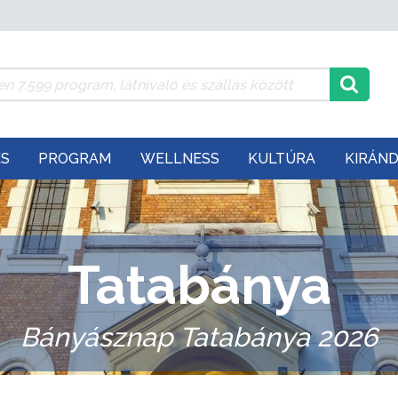
ÉS
PROGRAM
WELLNESS
KULTÚRA
KIRÁN
Tatabánya
Bányásznap Tatabánya 2026