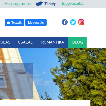
Mai programok
Jegyvásárlás
Térkép
Tetszik
Megosztás
DULÁS
CSALÁD
ROMANTIKA
BLOG