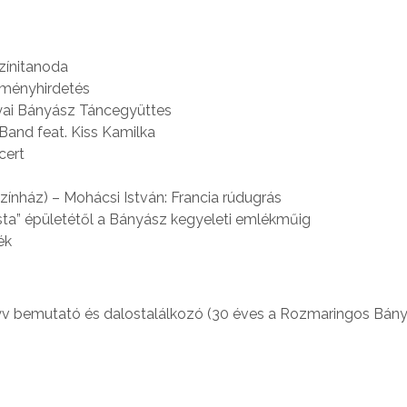
Színitanoda
edményhirdetés
nyai Bányász Táncegyüttes
Band feat. Kiss Kamilka
cert
ínház) – Mohácsi István: Francia rúdugrás
sta” épületétől a Bányász kegyeleti emlékműig
ék
v bemutató és dalostalálkozó (30 éves a Rozmaringos Bán