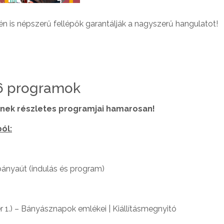
n is népszerű fellépők garantálják a nagyszerű hangulatot!
6 programok
ek részletes programjai hamarosan!
ól:
bányaút (indulás és program)
 1.) – Bányásznapok emlékei | Kiállításmegnyitó