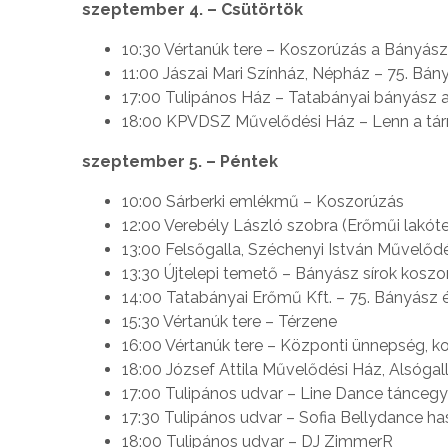
szeptember 4. – Csütörtök
10:30 Vértanúk tere – Koszorúzás a Bányá
11:00 Jászai Mari Színház, Népház – 75. B
17:00 Tulipános Ház – Tatabányai bányász ar
18:00 KPVDSZ Művelődési Ház – Lenn a tárnák
szeptember 5. – Péntek
10:00 Sárberki emlékmű – Koszorúzás
12:00 Verebély László szobra (Erőműi lakó
13:00 Felsőgalla, Széchenyi István Művel
13:30 Újtelepi temető – Bányász sírok koszor
14:00 Tatabányai Erőmű Kft. – 75. Bányász é
15:30 Vértanúk tere – Térzene
16:00 Vértanúk tere – Központi ünnepség,
18:00 József Attila Művelődési Ház, Alsóg
17:00 Tulipános udvar – Line Dance táncegy
17:30 Tulipános udvar – Sofia Bellydance 
18:00 Tulipános udvar – DJ ZimmerR