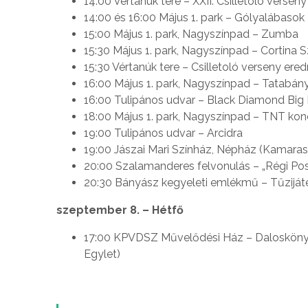
14:00 Vértanúk tere – XXII. Csilletoló verseny
14:00 és 16:00 Május 1. park – Gólyalábasok
15:00 Május 1. park, Nagyszínpad – Zumba
15:30 Május 1. park, Nagyszínpad – Cortina 
15:30 Vértanúk tere – Csilletoló verseny er
16:00 Május 1. park, Nagyszínpad – Tatabá
16:00 Tulipános udvar – Black Diamond Big 
18:00 Május 1. park, Nagyszínpad – TNT kon
19:00 Tulipános udvar – Arcidra
19:00 Jászai Mari Színház, Népház (Kamarasz
20:00 Szalamanderes felvonulás – „Régi Po
20:30 Bányász kegyeleti emlékmű – Tűziját
szeptember 8. – Hétfő
17:00 KPVDSZ Művelődési Ház – Dalosköny
Egylet)