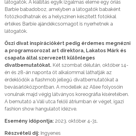
látogatók. A kiállítás egyik izgalmas eleme egy óriás
Barbie babadoboz, amelyben a látogatók babaként
fotózkodhatnak és a helyszínen készített fotókkal
értékes Barbie ajándékcsomagot is nyerhetnek a
látogatók.
Őszi divat inspirációkért pedig érdemes megnézni
a programsorozat art direktora, Lakatos Márk és
csapata által szervezett különleges
divatbemutatókat.
Két szombat délután, október 14-
én és 28-án naponta öt alkalommal láthatják az
érdeklődők a flashmob jellegű divatbemutatókat a
bevásárlóközpontban. A modellek az Allee folyosóin
vonulnak majd végig látványos koreográfia kíséretében.
A bemutató a Váli utca felőli átriumban ér véget, igazi
fashion show hangulatot idézve.
Esemény időpontja:
2023. október 4-31.
Részvételi díj:
Ingyenes