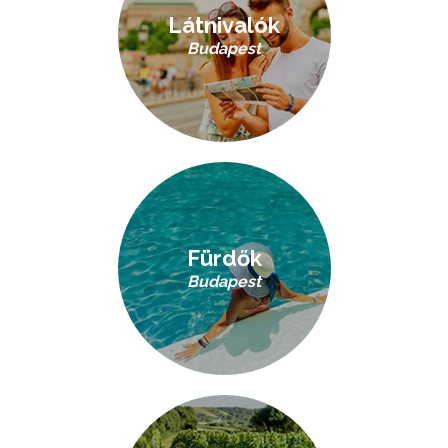
Látnivalók
Budapest
Fürdők
Budapest